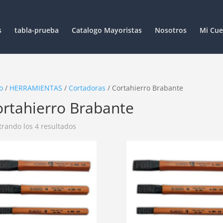
s
tabla-prueba
Catalogo Mayoristas
Nosotros
Mi Cue
o
/
HERRAMIENTAS
/
Cortadoras
/ Cortahierro Brabante
rtahierro Brabante
rando los 4 resultados