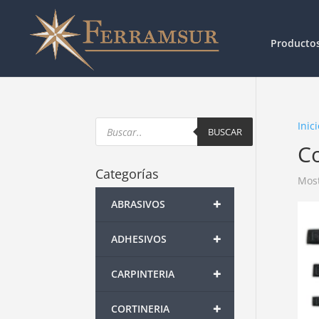
Producto
Products
Inici
search
BUSCAR
Co
Categorías
Most
+
ABRASIVOS
+
ADHESIVOS
+
CARPINTERIA
+
CORTINERIA