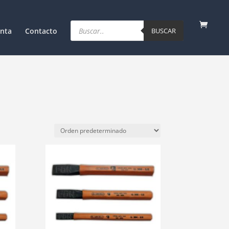
Products
search
nta
Contacto
BUSCAR