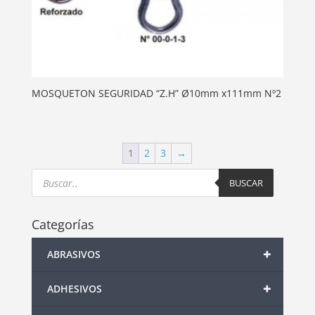
MOSQUETON SEGURIDAD “Z.H” Ø10mm x111mm Nº2
1
2
3
→
Products
search
BUSCAR
Categorías
+
ABRASIVOS
+
ADHESIVOS