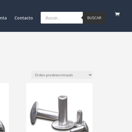
Products
search
nta
Contacto
BUSCAR