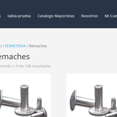
s
tabla-prueba
Catalogo Mayoristas
Nosotros
Mi Cue
o
/
FERRETERIA
/ Remaches
emaches
rando 1–9 de 108 resultados