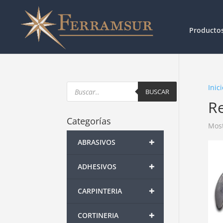
Producto
Products
Inici
search
BUSCAR
R
Categorías
Most
+
ABRASIVOS
+
ADHESIVOS
+
CARPINTERIA
+
CORTINERIA