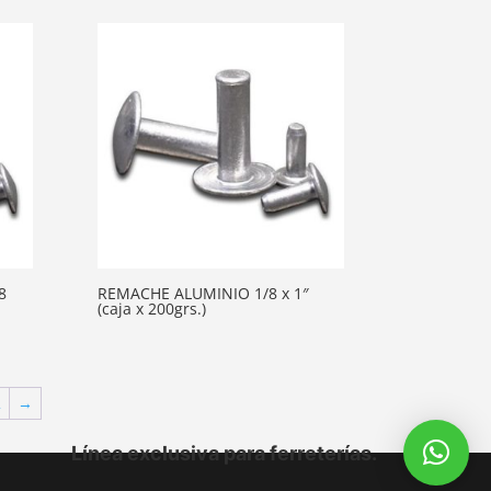
8
REMACHE ALUMINIO 1/8 x 1″
(caja x 200grs.)
2
→
Línea exclusiva para ferreterías.