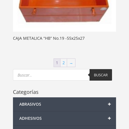
CAJA METALICA “HB” No.19 -55x25x27
1
2
→
Products
search
BUSCAR
Categorías
+
ABRASIVOS
+
ADHESIVOS