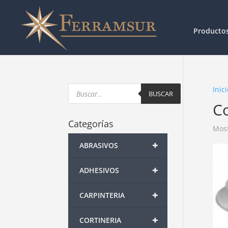
Producto
Products
Inici
search
BUSCAR
C
Categorías
Most
+
ABRASIVOS
+
ADHESIVOS
+
CARPINTERIA
+
CORTINERIA