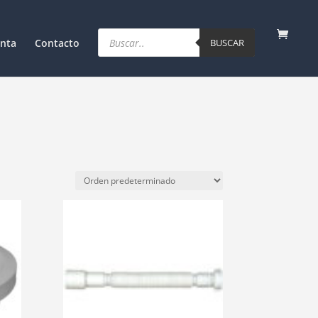
Products
search
nta
Contacto
BUSCAR