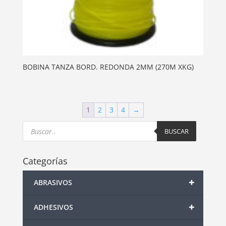
BOBINA TANZA BORD. REDONDA 2MM (270M XKG)
1
2
3
4
→
Products
search
BUSCAR
Categorías
+
ABRASIVOS
+
ADHESIVOS