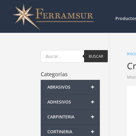
Producto
Products
Inici
search
BUSCAR
C
Categorías
Most
+
ABRASIVOS
+
ADHESIVOS
+
CARPINTERIA
+
CORTINERIA