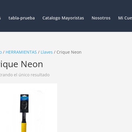
s
tabla-prueba
Catalogo Mayoristas
Nosotros
Mi Cue
o
/
HERRAMIENTAS
/
Llaves
/ Crique Neon
rique Neon
rando el único resultado