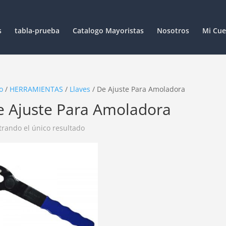
s
tabla-prueba
Catalogo Mayoristas
Nosotros
Mi Cue
o
/
HERRAMIENTAS
/
Llaves
/ De Ajuste Para Amoladora
e Ajuste Para Amoladora
rando el único resultado