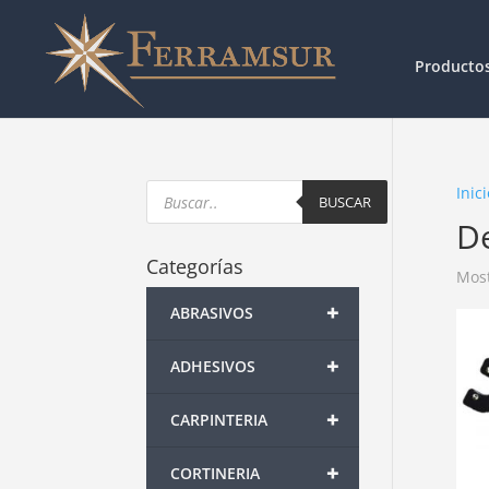
Producto
Products
Inici
search
BUSCAR
D
Categorías
Most
+
ABRASIVOS
+
ADHESIVOS
+
CARPINTERIA
+
CORTINERIA