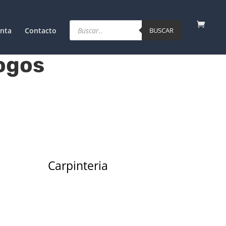
Products
search
nta
Contacto
BUSCAR
ogos
Carpinteria