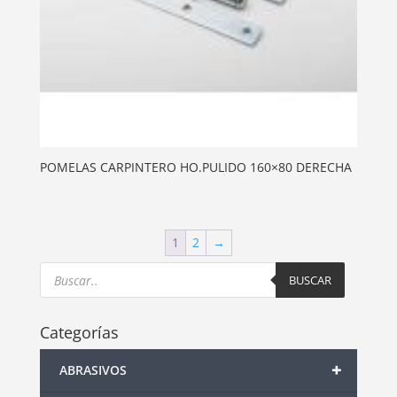
POMELAS CARPINTERO HO.PULIDO 160×80 DERECHA
1
2
→
Products
search
BUSCAR
Categorías
+
ABRASIVOS