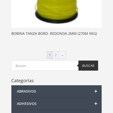
BOBINA TANZA BORD. REDONDA 2MM (270M XKG)
1
2
→
Products
search
BUSCAR
Categorías
+
ABRASIVOS
+
ADHESIVOS