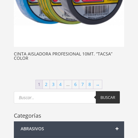
CINTA AISLADORA PROFESIONAL 10MT. “TACSA”
COLOR
1
2
3
4
…
6
7
8
→
Products
search
BUSCAR
Categorías
+
ABRASIVOS