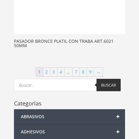
PASADOR BRONCE PLATIL CON TRABA ART.6021
50MM
1
2
3
4
…
7
8
9
→
Products
search
BUSCAR
Categorías
+
ABRASIVOS
+
ADHESIVOS