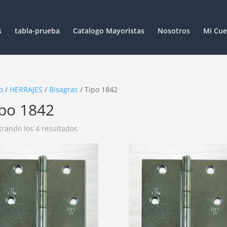
s
tabla-prueba
Catalogo Mayoristas
Nosotros
Mi Cue
o
/
HERRAJES
/
Bisagras
/ Tipo 1842
ipo 1842
rando los 4 resultados