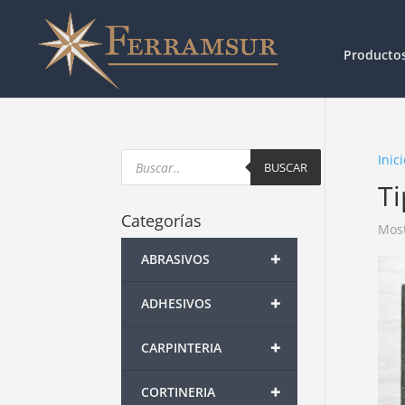
Producto
Products
Inici
search
BUSCAR
T
Categorías
Most
+
ABRASIVOS
+
ADHESIVOS
+
CARPINTERIA
+
CORTINERIA