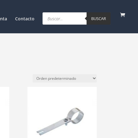
Products
search
nta
Contacto
BUSCAR