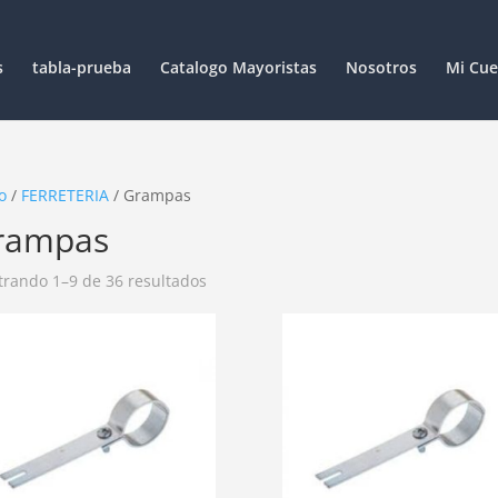
s
tabla-prueba
Catalogo Mayoristas
Nosotros
Mi Cue
o
/
FERRETERIA
/ Grampas
rampas
rando 1–9 de 36 resultados