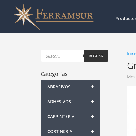
Producto
Products
Inici
search
BUSCAR
G
Categorías
Most
+
ABRASIVOS
+
ADHESIVOS
+
CARPINTERIA
+
CORTINERIA