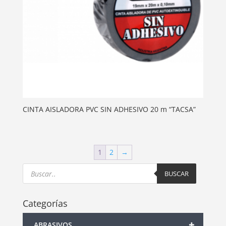
CINTA AISLADORA PVC SIN ADHESIVO 20 m “TACSA”
1
2
→
Products
search
BUSCAR
Categorías
+
ABRASIVOS