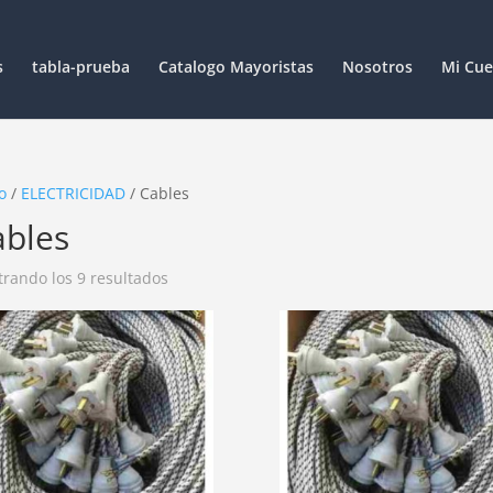
s
tabla-prueba
Catalogo Mayoristas
Nosotros
Mi Cue
o
/
ELECTRICIDAD
/ Cables
ables
rando los 9 resultados