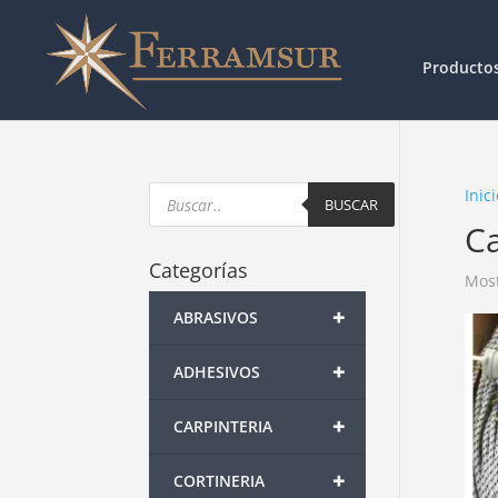
Producto
Products
Inici
search
BUSCAR
C
Categorías
Most
+
ABRASIVOS
+
ADHESIVOS
+
CARPINTERIA
+
CORTINERIA