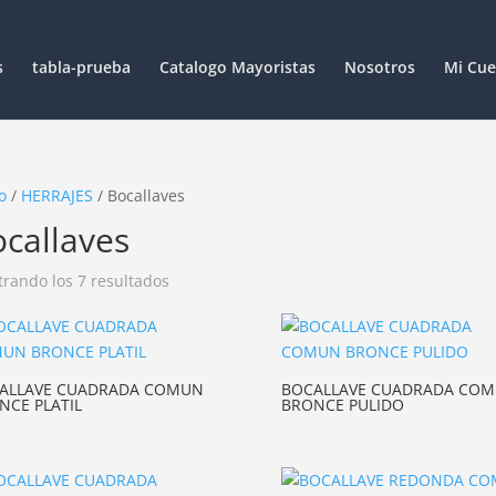
s
tabla-prueba
Catalogo Mayoristas
Nosotros
Mi Cue
o
/
HERRAJES
/ Bocallaves
callaves
rando los 7 resultados
ALLAVE CUADRADA COMUN
BOCALLAVE CUADRADA CO
NCE PLATIL
BRONCE PULIDO