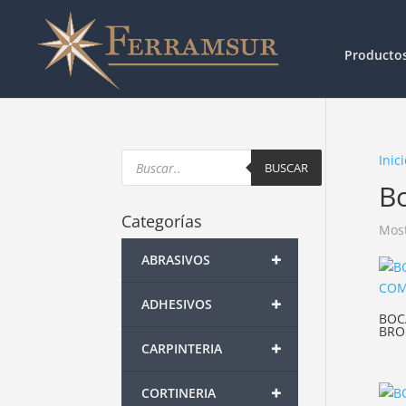
Producto
Products
Inici
search
BUSCAR
Bo
Categorías
Most
+
ABRASIVOS
+
ADHESIVOS
BOC
BRO
+
CARPINTERIA
+
CORTINERIA