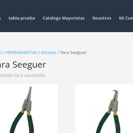
s
tabla-prueba
Catalogo Mayoristas
Nosotros
Mi Cue
o
/
HERRAMIENTAS
/
Alicates
/ Para Seeguer
ara Seeguer
rando los 6 resultados