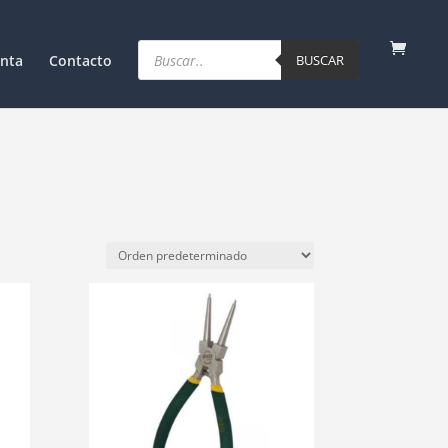
Products
search
nta
Contacto
BUSCAR