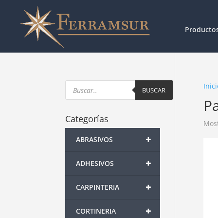
Producto
Products
Inici
search
BUSCAR
P
Categorías
Most
+
ABRASIVOS
+
ADHESIVOS
+
CARPINTERIA
+
CORTINERIA