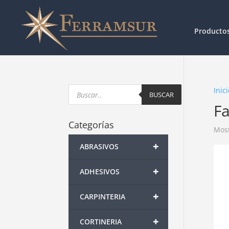
Producto
Products
Inici
search
BUSCAR
Fa
Categorías
Most
+
ABRASIVOS
+
ADHESIVOS
+
CARPINTERIA
+
CORTINERIA