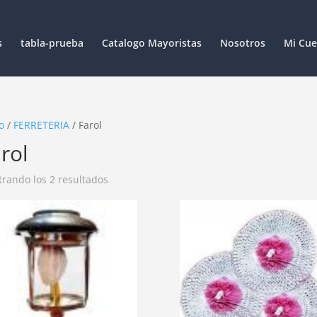
s
tabla-prueba
Catalogo Mayoristas
Nosotros
Mi Cue
o
/
FERRETERIA
/ Farol
rol
rando los 2 resultados