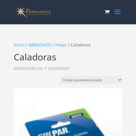
Inicio
/
ABRASIVOS
/
Hojas
/ Caladoras
Caladoras
Mostrando los 7 resultados