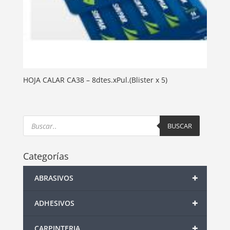
HOJA CALAR CA38 – 8dtes.xPul.(Blister x 5)
Products
search
BUSCAR
Categorías
+
ABRASIVOS
+
ADHESIVOS
+
CARPINTERIA