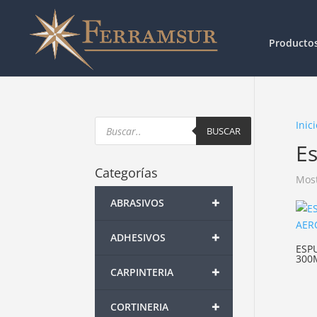
Producto
Products
Inici
search
BUSCAR
E
Categorías
Most
+
ABRASIVOS
+
ADHESIVOS
ESP
300
+
CARPINTERIA
+
CORTINERIA