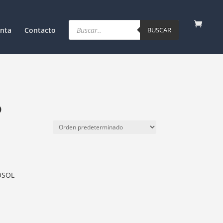
Products
search
nta
Contacto
BUSCAR
o
OSOL