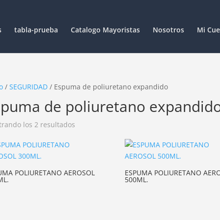
s
tabla-prueba
Catalogo Mayoristas
Nosotros
Mi Cue
o
/
SEGURIDAD
/ Espuma de poliuretano expandido
spuma de poliuretano expandid
rando los 2 resultados
UMA POLIURETANO AEROSOL
ESPUMA POLIURETANO AER
ML.
500ML.