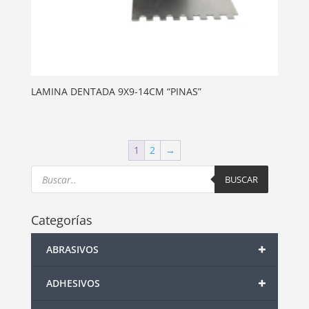
LAMINA DENTADA 9X9-14CM “PINAS”
1
2
→
Products
search
BUSCAR
Categorías
+
ABRASIVOS
+
ADHESIVOS