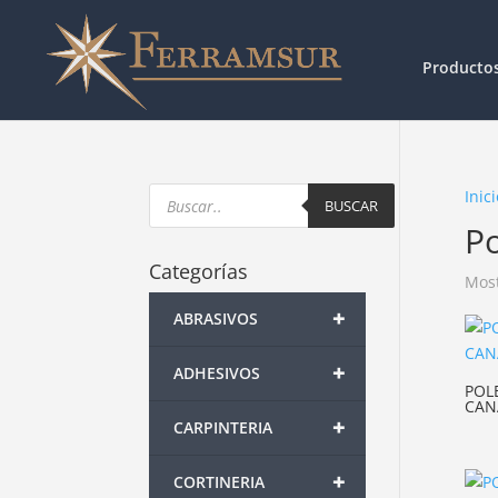
Producto
Products
Inici
search
BUSCAR
P
Categorías
Most
+
ABRASIVOS
+
ADHESIVOS
POL
CAN
+
CARPINTERIA
+
CORTINERIA