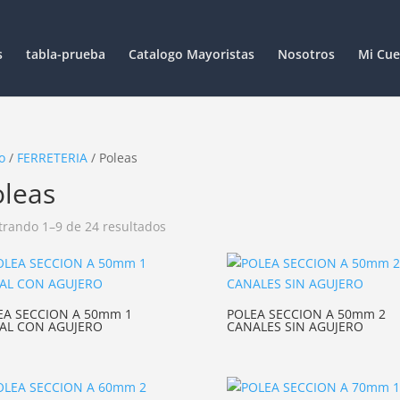
s
tabla-prueba
Catalogo Mayoristas
Nosotros
Mi Cue
o
/
FERRETERIA
/ Poleas
oleas
rando 1–9 de 24 resultados
EA SECCION A 50mm 1
POLEA SECCION A 50mm 2
AL CON AGUJERO
CANALES SIN AGUJERO