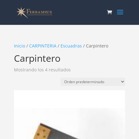
Inicio
/
CARPINTERIA
/
Escuadras
/ Carpintero
Carpintero
Mostrando los 4 resultados