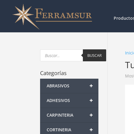
Producto
Products
Inici
search
BUSCAR
T
Categorías
Most
+
ABRASIVOS
+
ADHESIVOS
+
CARPINTERIA
+
CORTINERIA