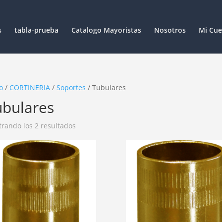
s
tabla-prueba
Catalogo Mayoristas
Nosotros
Mi Cue
o
/
CORTINERIA
/
Soportes
/ Tubulares
ubulares
rando los 2 resultados