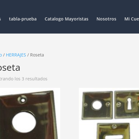
s
tabla-prueba
Catalogo Mayoristas
Nosotros
Mi Cue
o
/
HERRAJES
/ Roseta
oseta
rando los 3 resultados