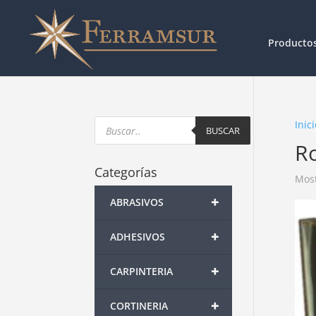
Producto
Products
Inici
search
BUSCAR
R
Categorías
Most
+
ABRASIVOS
+
ADHESIVOS
+
CARPINTERIA
+
CORTINERIA