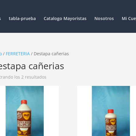
s
tabla-prueba
Catalogo Mayoristas
Nosotros
Mi Cue
o
/
FERRETERIA
/ Destapa cañerias
estapa cañerias
rando los 2 resultados