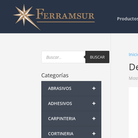
Producto
Products
Inici
search
BUSCAR
D
Categorías
Most
+
ABRASIVOS
+
ADHESIVOS
+
CARPINTERIA
+
CORTINERIA