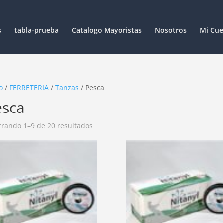
s
tabla-prueba
Catalogo Mayoristas
Nosotros
Mi Cue
o
/
FERRETERIA
/
Tanzas
/ Pesca
esca
rando 1–9 de 20 resultados