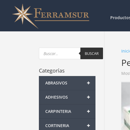
Producto
Products
Inici
search
BUSCAR
P
Categorías
Most
+
ABRASIVOS
+
ADHESIVOS
+
CARPINTERIA
+
CORTINERIA