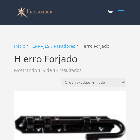
Inicio
/
HERRAJES
/
Pasadores
/ Hierro Forjado
Hierro Forjado
Mostrando 1–9 de 14 resultados