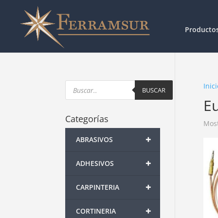
Producto
Products
Inici
search
BUSCAR
E
Categorías
Most
+
ABRASIVOS
+
ADHESIVOS
+
CARPINTERIA
+
CORTINERIA