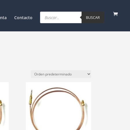
Products
search
nta
Contacto
BUSCAR