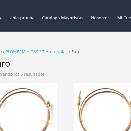
s
tabla-prueba
Catalogo Mayoristas
Nosotros
Mi Cue
o
/
PLOMERIA Y GAS
/
Termocuplas
/ Euro
uro
rando los 5 resultados