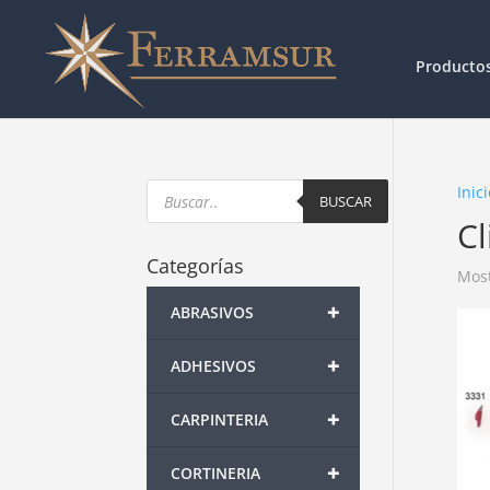
Producto
Products
Inici
search
BUSCAR
Cl
Categorías
Most
+
ABRASIVOS
+
ADHESIVOS
+
CARPINTERIA
+
CORTINERIA