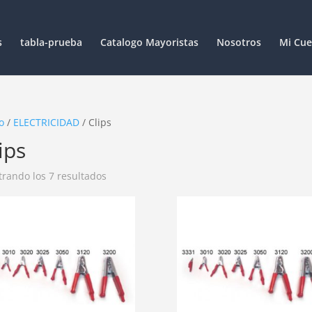
s
tabla-prueba
Catalogo Mayoristas
Nosotros
Mi Cue
o
/
ELECTRICIDAD
/ Clips
ips
rando los 7 resultados