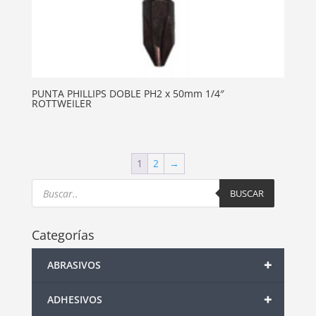
PUNTA PHILLIPS DOBLE PH2 x 50mm 1/4″
ROTTWEILER
1
2
→
Products
search
BUSCAR
Categorías
+
ABRASIVOS
+
ADHESIVOS