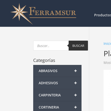
Producto
Products
Inici
search
BUSCAR
P
Categorías
Most
+
ABRASIVOS
+
ADHESIVOS
+
CARPINTERIA
+
CORTINERIA