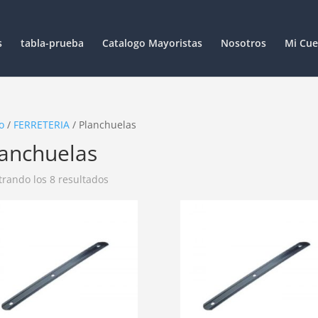
s
tabla-prueba
Catalogo Mayoristas
Nosotros
Mi Cue
o
/
FERRETERIA
/ Planchuelas
lanchuelas
rando los 8 resultados