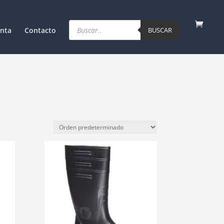
Products
search
nta
Contacto
BUSCAR