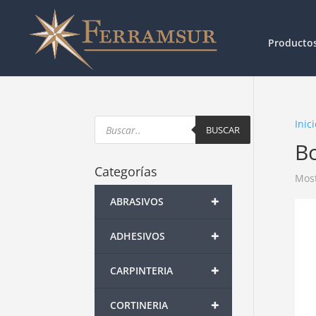
Producto
Products
Inici
search
BUSCAR
Bo
Categorías
Most
+
ABRASIVOS
+
ADHESIVOS
+
CARPINTERIA
+
CORTINERIA