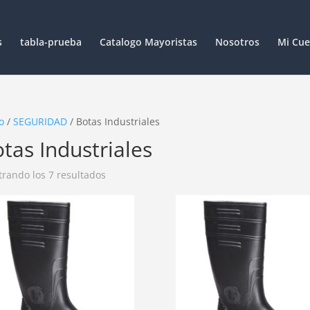
s
tabla-prueba
Catalogo Mayoristas
Nosotros
Mi Cue
o
/
SEGURIDAD
/ Botas Industriales
tas Industriales
rando los 7 resultados