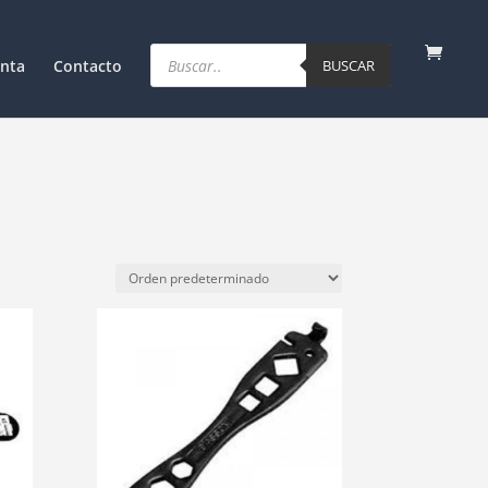
Products
search
nta
Contacto
BUSCAR