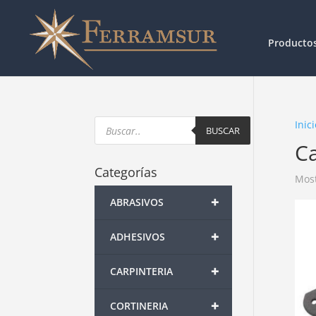
Producto
Products
Inici
search
BUSCAR
Ca
Categorías
Most
+
ABRASIVOS
+
ADHESIVOS
+
CARPINTERIA
+
CORTINERIA