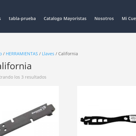
s
tabla-prueba
Catalogo Mayoristas
Nosotros
Mi Cue
o
/
HERRAMIENTAS
/
Llaves
/ California
lifornia
rando los 3 resultados