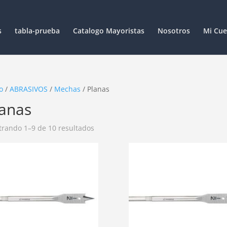
s
tabla-prueba
Catalogo Mayoristas
Nosotros
Mi Cue
o
/
ABRASIVOS
/
Mechas
/ Planas
lanas
rando 1–9 de 10 resultados