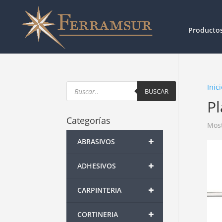
Producto
Products
Inici
search
BUSCAR
P
Categorías
Most
+
ABRASIVOS
+
ADHESIVOS
+
CARPINTERIA
+
CORTINERIA