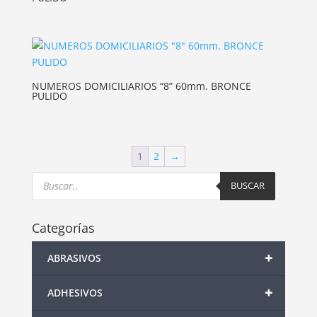
NUMEROS DOMICILIARIOS “8” 60mm. BRONCE
PULIDO
1
2
→
Products
search
BUSCAR
Categorías
+
ABRASIVOS
+
ADHESIVOS