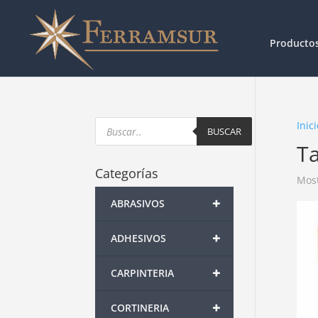
Producto
Products
Inici
search
BUSCAR
T
Categorías
Most
+
ABRASIVOS
+
ADHESIVOS
+
CARPINTERIA
+
CORTINERIA