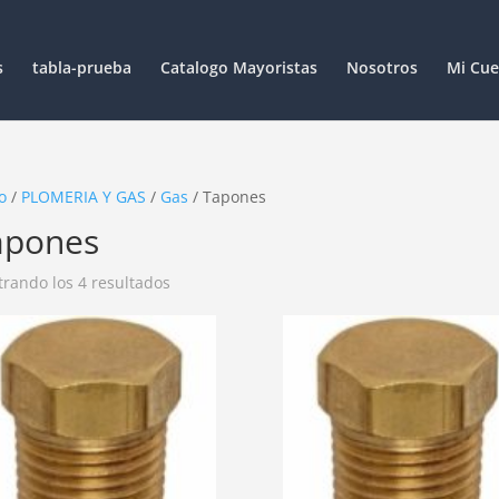
s
tabla-prueba
Catalogo Mayoristas
Nosotros
Mi Cue
o
/
PLOMERIA Y GAS
/
Gas
/ Tapones
apones
rando los 4 resultados