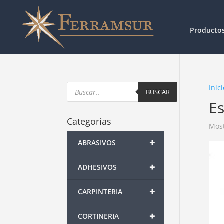
Producto
Products
Inici
search
BUSCAR
Es
Categorías
Most
+
ABRASIVOS
+
ADHESIVOS
+
CARPINTERIA
+
CORTINERIA