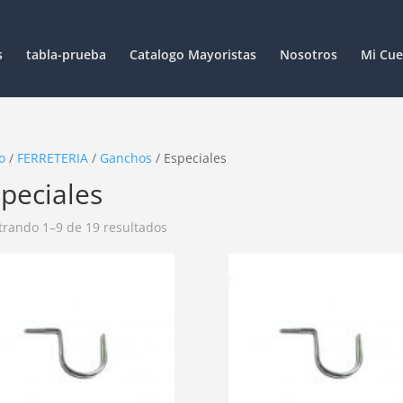
s
tabla-prueba
Catalogo Mayoristas
Nosotros
Mi Cue
o
/
FERRETERIA
/
Ganchos
/ Especiales
peciales
rando 1–9 de 19 resultados