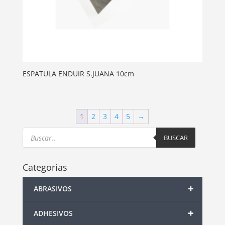
ESPATULA ENDUIR S.JUANA 10cm
1
2
3
4
5
→
Products
search
BUSCAR
Categorías
+
ABRASIVOS
+
ADHESIVOS