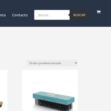
Products
search
nta
Contacto
BUSCAR