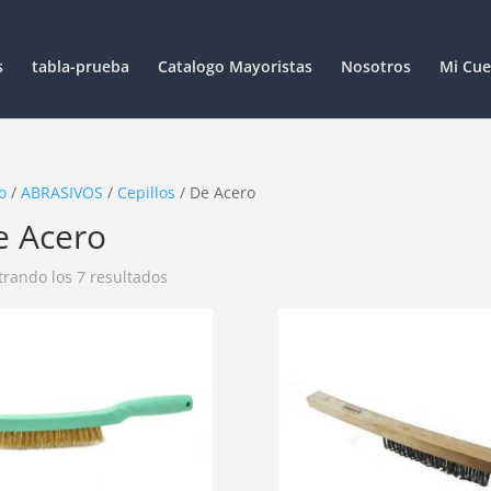
s
tabla-prueba
Catalogo Mayoristas
Nosotros
Mi Cue
o
/
ABRASIVOS
/
Cepillos
/ De Acero
e Acero
rando los 7 resultados