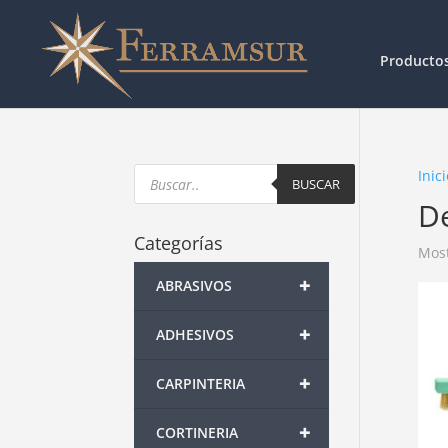
Producto
Products
Inici
search
BUSCAR
D
Categorías
Most
+
ABRASIVOS
+
ADHESIVOS
+
CARPINTERIA
+
CORTINERIA