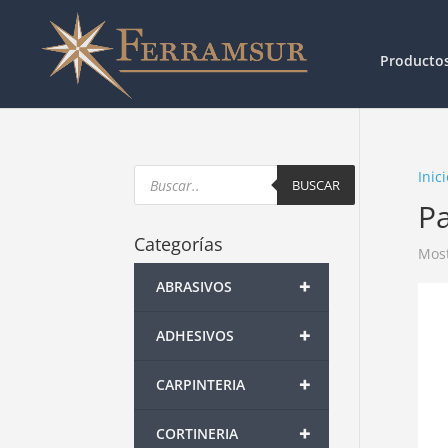
Producto
Products
Inici
search
BUSCAR
P
Categorías
Most
+
ABRASIVOS
+
ADHESIVOS
+
CARPINTERIA
+
CORTINERIA