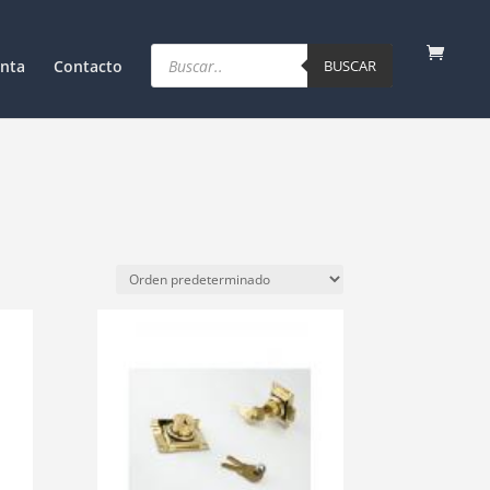
Products
search
nta
Contacto
BUSCAR