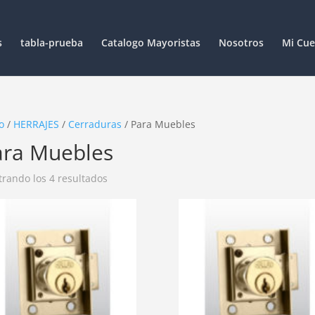
s
tabla-prueba
Catalogo Mayoristas
Nosotros
Mi Cue
o
/
HERRAJES
/
Cerraduras
/ Para Muebles
ara Muebles
rando los 4 resultados