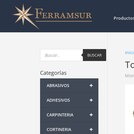
Producto
Products
Inici
search
BUSCAR
To
Categorías
Most
+
ABRASIVOS
+
ADHESIVOS
+
CARPINTERIA
+
CORTINERIA