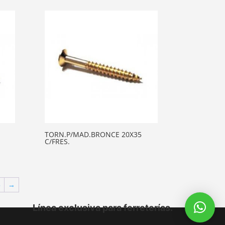
TORN.P/MAD.BRONCE 20X35
C/FRES.
5
→
Línea exclusiva para ferreterías.