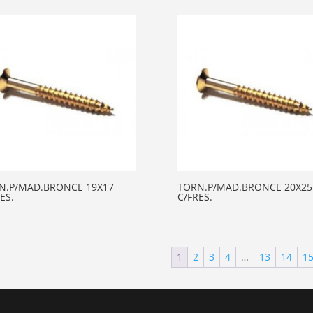
N.P/MAD.BRONCE 19X17
TORN.P/MAD.BRONCE 20X25
ES.
C/FRES.
1
2
3
4
…
13
14
1