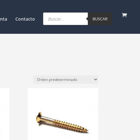
Products
search
nta
Contacto
BUSCAR