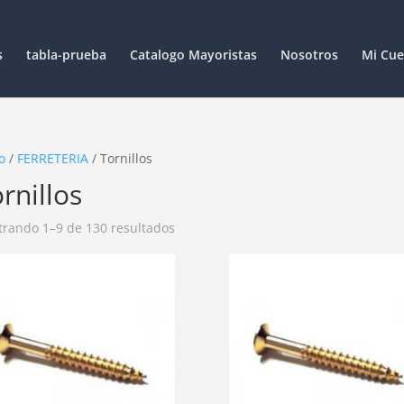
s
tabla-prueba
Catalogo Mayoristas
Nosotros
Mi Cue
o
/
FERRETERIA
/ Tornillos
rnillos
rando 1–9 de 130 resultados