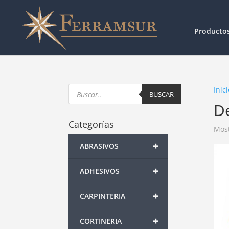
Producto
Products
Inici
search
BUSCAR
D
Categorías
Most
+
ABRASIVOS
+
ADHESIVOS
+
CARPINTERIA
+
CORTINERIA