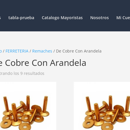
s
tabla-prueba
Catalogo Mayoristas
Nosotros
Mi Cue
o
/
FERRETERIA
/
Remaches
/ De Cobre Con Arandela
e Cobre Con Arandela
rando los 9 resultados