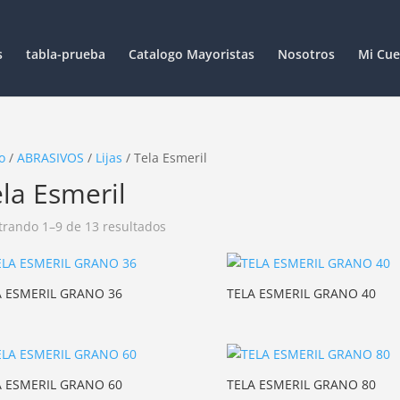
s
tabla-prueba
Catalogo Mayoristas
Nosotros
Mi Cue
o
/
ABRASIVOS
/
Lijas
/ Tela Esmeril
la Esmeril
rando 1–9 de 13 resultados
A ESMERIL GRANO 36
TELA ESMERIL GRANO 40
A ESMERIL GRANO 60
TELA ESMERIL GRANO 80