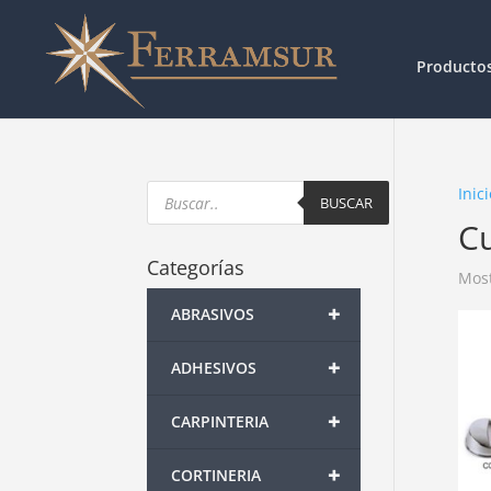
Producto
Products
Inici
search
BUSCAR
C
Categorías
Most
+
ABRASIVOS
+
ADHESIVOS
+
CARPINTERIA
+
CORTINERIA