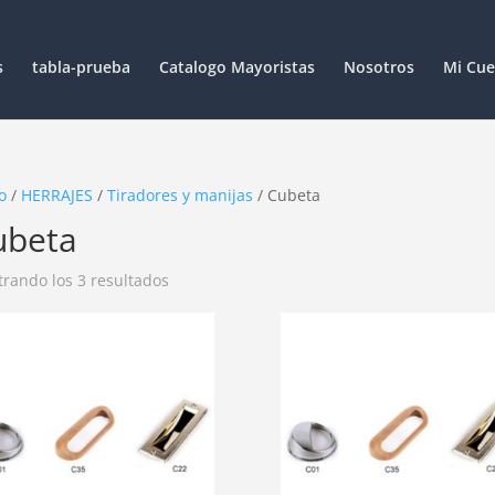
s
tabla-prueba
Catalogo Mayoristas
Nosotros
Mi Cue
o
/
HERRAJES
/
Tiradores y manijas
/ Cubeta
ubeta
rando los 3 resultados