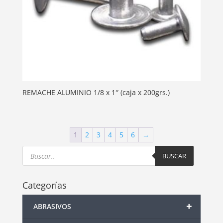
REMACHE ALUMINIO 1/8 x 1″ (caja x 200grs.)
1
2
3
4
5
6
→
Products
search
BUSCAR
Categorías
+
ABRASIVOS