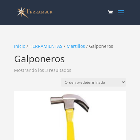
Inicio
/
HERRAMIENTAS
/
Martillos
/ Galponeros
Galponeros
Mostrando los 3 resultados