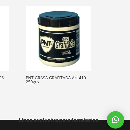
06 –
PNT GRASA GRAFITADA Art.410 –
250grs
Línea exclusiva para ferreterías.