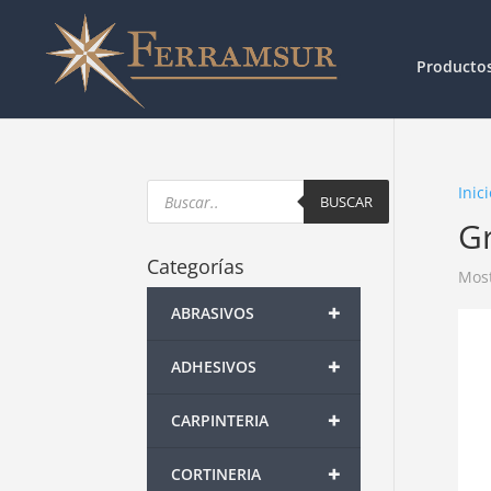
Producto
Products
Inici
search
BUSCAR
G
Categorías
Most
+
ABRASIVOS
+
ADHESIVOS
+
CARPINTERIA
+
CORTINERIA