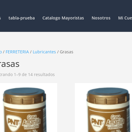
s
tabla-prueba
Catalogo Mayoristas
Nosotros
Mi Cue
o
/
FERRETERIA
/
Lubricantes
/ Grasas
rasas
rando 1–9 de 14 resultados